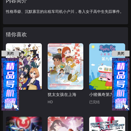
内容简介
性格乖僻、沉默寡言的出租车司机小户川，卷入女子高中生失踪事件。
猜你喜欢
关闭
关闭
白箱
犹太女孩在上海
小猪佩奇第九季
已完结
HD
已完结