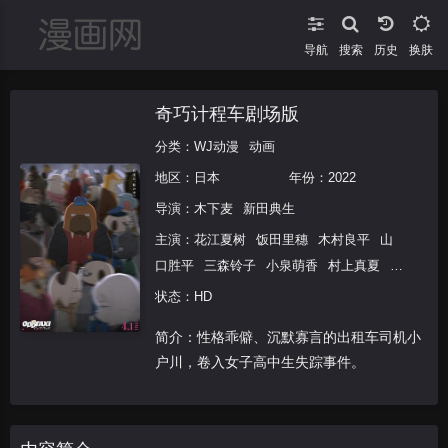
导航
搜索
换肤
奇巧计程车剧场版
分类：
WJ动漫
动画
地区：
日本
年份：
2022
导演：
木下麦
新田典生
主演：
花江夏树
饭田里穗
木村良平
山
口胜平
三森铃子
小泉萌香
村上真夏
昴
生
亚生
福田佑亮
津田篤宏
たかし
村
状态：HD
上知子
滨田贤二
酒井广大
齐藤壮马
简介：性格乖僻、沉默寡言的出租车司机小
户川，卷入女子高中生失踪事件。