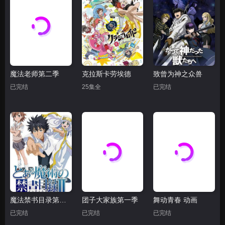
魔法老师第二季
克拉斯卡劳埃德
致曾为神之众兽
已完结
25集全
已完结
魔法禁书目录第二季
团子大家族第一季
舞动青春 动画
已完结
已完结
已完结