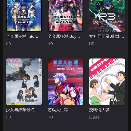
全金属狂潮 Into the Blue
全金属狂潮 Boy Meets Girl
女神异闻录3剧场版第一章春生
HD
HD
HD
少女与战车最终章第4话
游戏人生零
交响情人梦
HD
HD
已完结