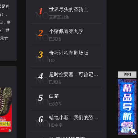
虽是狸
1
世界尽头的圣骑士
NO
音）。
更新至11集
归，事
2
不问世
小猪佩奇第九季
NO
继承亡
已完结
3
奇巧计程车剧场版
NO
HD
4
超时空要塞：可曾记得爱
关闭
NO
已完结
5
白箱
NO
已完结
6
蜡笔小新：我们的恐龙日记
NO
HD中字
蜡笔小新：我们的恐龙日记