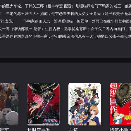
市的巨大车轮。下鸭矢三郎（樱井孝宏 配音）是狸猫界名门下鸭家的老三，他
生。年老的赤玉法力大不如前，他苦恋着美貌的人类女子弁天（能登麻美子 配
部”的成员。 下鸭家的主人总一郎深受狸猫一族景仰，然而已在数年前驾鹤西
矢一郎（诹访部顺一 配音）生性古板，遇事优柔寡断；次子矢二郎内向自闭，
就是居住在纠之森的下鸭一家，他们的母亲深信总有一天，她的四名孩子都会
奇巧计程车剧场版
超时空要塞：可曾记得爱
白箱