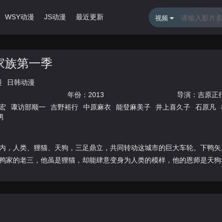
WSY动漫
JS动漫
最近更新
排行榜
视频
家族第一季
漫
日韩动漫
年份：
2013
导演：
吉原正
宏
诹访部顺一
吉野裕行
中原麻衣
能登麻美子
井上喜久子
石原凡
男
内，人类、狸猫、天狗，三足鼎立，共同转动这城市的巨大车轮。下鸭矢
鸭家的老三，他虽是狸猫，却能肆意变身为人类的模样，他的恩师是天狗