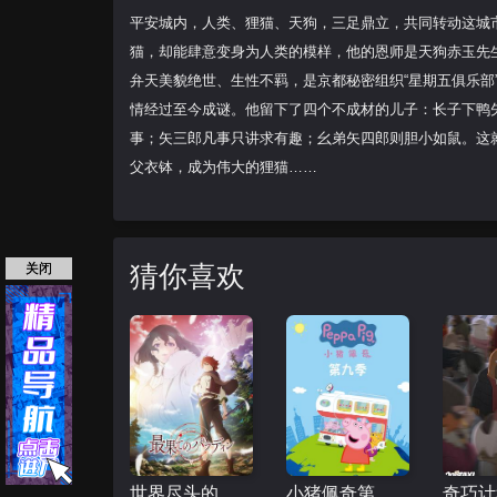
平安城内，人类、狸猫、天狗，三足鼎立，共同转动这城
猫，却能肆意变身为人类的模样，他的恩师是天狗赤玉先
弁天美貌绝世、生性不羁，是京都秘密组织“星期五俱乐
情经过至今成谜。他留下了四个不成材的儿子：长子下鸭
事；矢三郎凡事只讲求有趣；幺弟矢四郎则胆小如鼠。这
父衣钵，成为伟大的狸猫……
猜你喜欢
关闭
世界尽头的圣骑士
小猪佩奇第九季