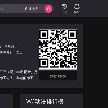
排行榜
换肤
行
今泉贤一
伊藤秀树
仓川英扬
佐土原武之
菅沼芙实彦
梅津秀行
佐仓
三郎（樱井孝宏 配音）是
手机扫码观看
赤玉先生。年老的赤玉法
WJ动漫排行榜