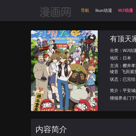
首页
动漫导航
Ikun动漫
WJ动漫
有顶天
分类：
WJ动
地区：
日本
主演：
樱井孝
绫音
飞田展
状态：已完结
简介：平安城
狸猫界名门下
力大不如
内容简介