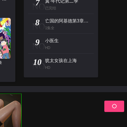
7
翼·年代记第二季
NO
已完结
8
亡国的阿基德第3章：辉芒陨落
NO
1集全
9
小医生
NO
HD
10
犹太女孩在上海
季
NO
HD