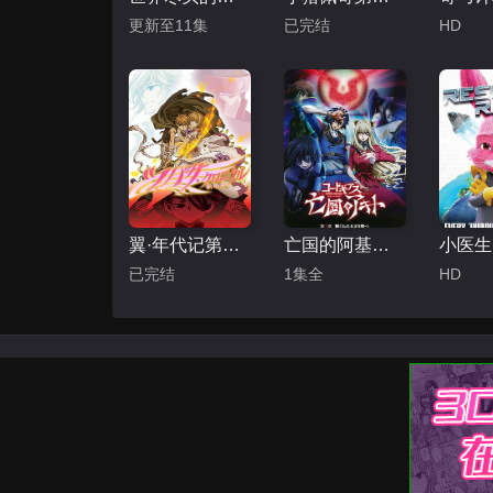
更新至11集
已完结
HD
翼·年代记第二季
亡国的阿基德第3章：辉芒陨落
小医生
已完结
1集全
HD